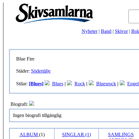
Nyheter
|
Band
|
Skivor
|
Bol
Blue Fire
Städer:
Södertälje
Stilar:
[Blues]
Blues
|
Rock
|
Bluesrock
|
Engel
Biografi:
Ingen biografi tillgänglig
ALBUM
(1)
SINGLAR (1)
SAMLINGS