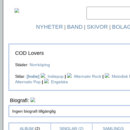
NYHETER
|
BAND
|
SKIVOR
|
BOLA
COD Lovers
Städer:
Norrköping
Stilar:
[Indie]
Indiepop
|
Alternativ Rock
|
Melodisk
Alternativ Pop
|
Engelska
Biografi:
Ingen biografi tillgänglig
ALBUM
(2)
SINGLAR (2)
SAMLINGS