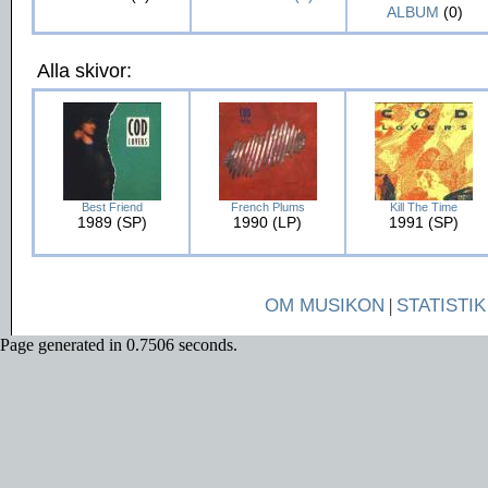
ALBUM
(0)
Alla skivor:
Best Friend
French Plums
Kill The Time
1989 (SP)
1990 (LP)
1991 (SP)
OM MUSIKON
|
STATISTIK
Page generated in 0.7506 seconds.