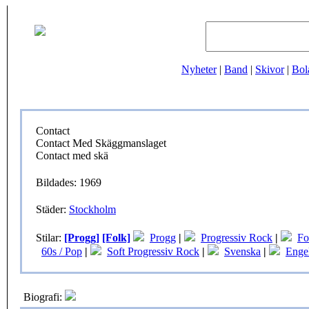
Nyheter
|
Band
|
Skivor
|
Bol
Contact
Contact Med Skäggmanslaget
Contact med skä
Bildades: 1969
Städer:
Stockholm
Stilar:
[Progg]
[Folk]
Progg
|
Progressiv Rock
|
Fo
60s / Pop
|
Soft Progressiv Rock
|
Svenska
|
Enge
Biografi: