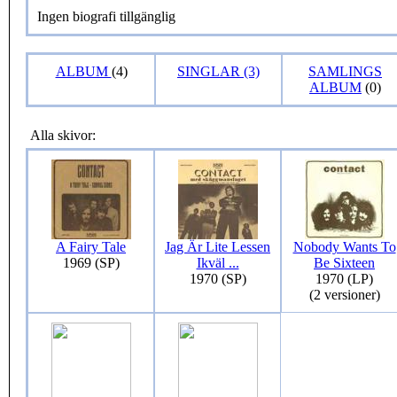
Ingen biografi tillgänglig
ALBUM
(4)
SINGLAR (3)
SAMLINGS
ALBUM
(0)
Alla skivor:
A Fairy Tale
Jag Är Lite Lessen
Nobody Wants To
1969 (SP)
Ikväl
...
Be Sixteen
1970 (SP)
1970 (LP)
(2 versioner)