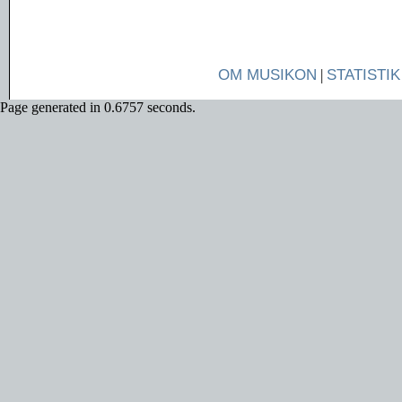
OM MUSIKON
|
STATISTIK
Page generated in 0.6757 seconds.