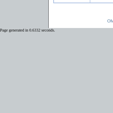
OM
Page generated in 0.6332 seconds.