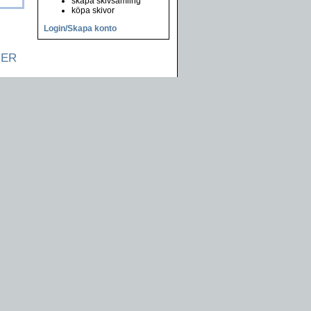
skapa skivsamling
köpa skivor
Login/Skapa konto
NER