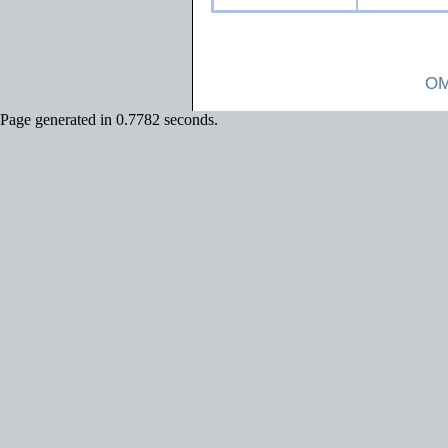
OM
Page generated in 0.7782 seconds.