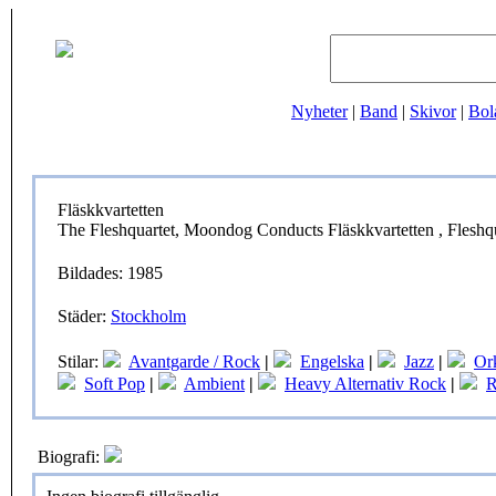
Nyheter
|
Band
|
Skivor
|
Bol
Fläskkvartetten
The Fleshquartet, Moondog Conducts Fläskkvartetten , Fleshqu
Bildades: 1985
Städer:
Stockholm
Stilar:
Avantgarde / Rock
|
Engelska
|
Jazz
|
Or
Soft Pop
|
Ambient
|
Heavy Alternativ Rock
|
R
Biografi: