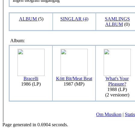
Ingen biografi tillgänglig
ALBUM
(5)
SINGLAR (4)
SAMLINGS
ALBUM
(0)
Album:
Bracelli
Kött Bit/Meat Beat
What's Your
1986 (LP)
1987 (MP)
Pleasure?
1988 (LP)
(2 versioner)
Om Musikon
|
Statis
Page generated in 0.6904 seconds.