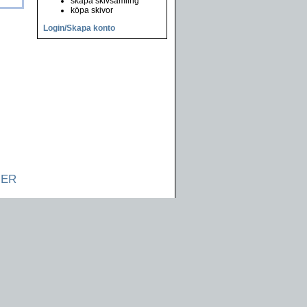
skapa skivsamling
köpa skivor
Login/Skapa konto
NER