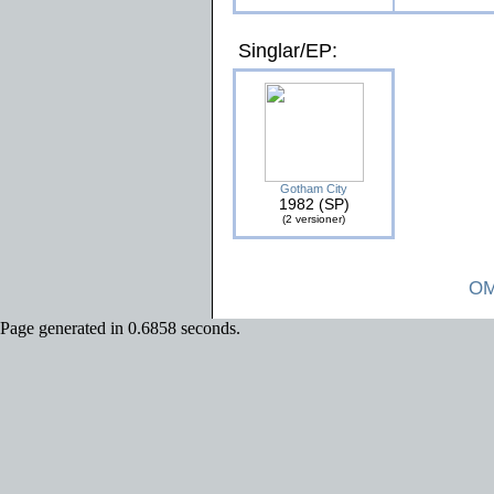
Singlar/EP:
Gotham City
1982 (SP)
(2 versioner)
OM
Page generated in 0.6858 seconds.