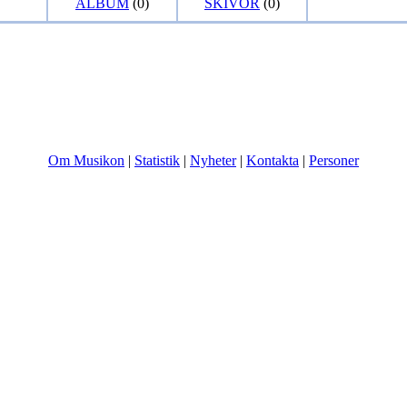
ALBUM
(0)
SKIVOR
(0)
Om Musikon
|
Statistik
|
Nyheter
|
Kontakta
|
Personer