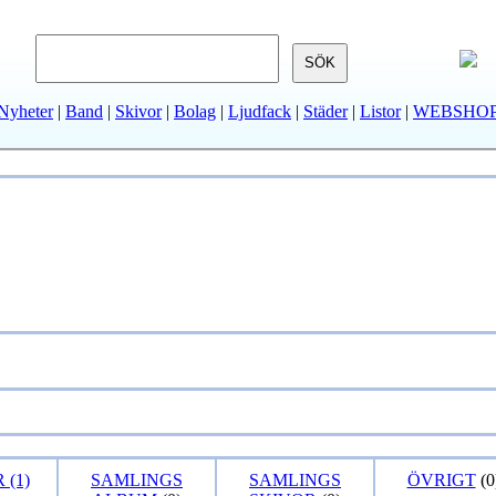
Nyheter
|
Band
|
Skivor
|
Bolag
|
Ljudfack
|
Städer
|
Listor
|
WEBSHO
 (1)
SAMLINGS
SAMLINGS
ÖVRIGT
(0