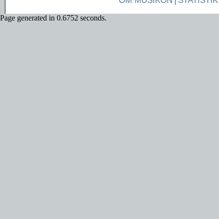
OM MUSIKON
|
STATISTIK
Page generated in 0.6752 seconds.