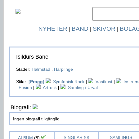
NYHETER
|
BAND
|
SKIVOR
|
BOLA
Isildurs Bane
Städer:
Halmstad
,
Harplinge
Stilar:
[Progg]
Symfonisk Rock
|
Västkust
|
Instrum
Fusion
|
Artrock
|
Samling / Urval
Biografi:
Ingen biografi tillgänglig
SINGLAR (0)
SAMLINGS
ALBUM
(8)