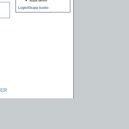
köpa skivor
Login/Skapa konto
NER