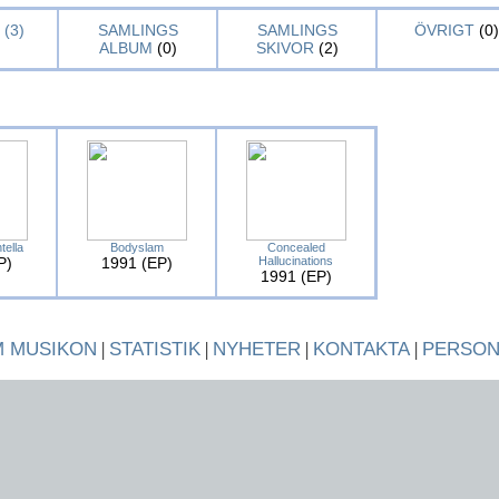
(3)
SAMLINGS
SAMLINGS
ÖVRIGT
(0)
ALBUM
(0)
SKIVOR
(2)
ella
Bodyslam
Concealed
P)
1991 (EP)
Hallucinations
1991 (EP)
 MUSIKON
|
STATISTIK
|
NYHETER
|
KONTAKTA
|
PERSO