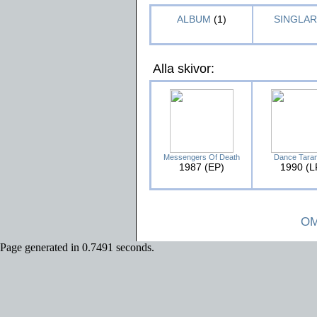
ALBUM
(1)
SINGLAR 
Alla skivor:
Messengers Of Death
Dance Tarant
1987 (EP)
1990 (L
OM
Page generated in 0.7491 seconds.