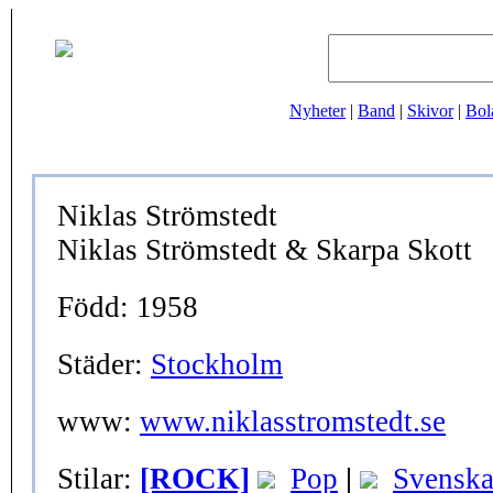
Nyheter
|
Band
|
Skivor
|
Bol
Niklas Strömstedt
Niklas Strömstedt & Skarpa Skott
Född: 1958
Städer:
Stockholm
www:
www.niklasstromstedt.se
Stilar:
[ROCK]
Pop
|
Svensk