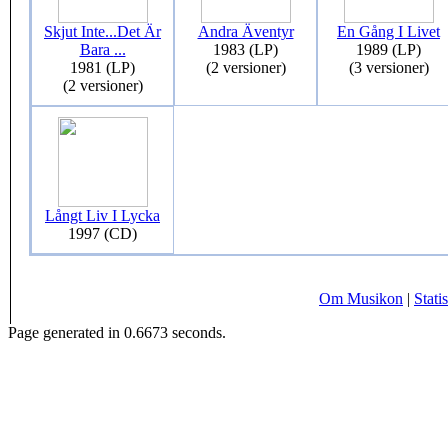
Skjut Inte...Det Är
Andra Äventyr
En Gång I Livet
Bara
...
1983 (LP)
1989 (LP)
1981 (LP)
(2 versioner)
(3 versioner)
(2 versioner)
Långt Liv I Lycka
1997 (CD)
Om Musikon
|
Statis
Page generated in 0.6673 seconds.