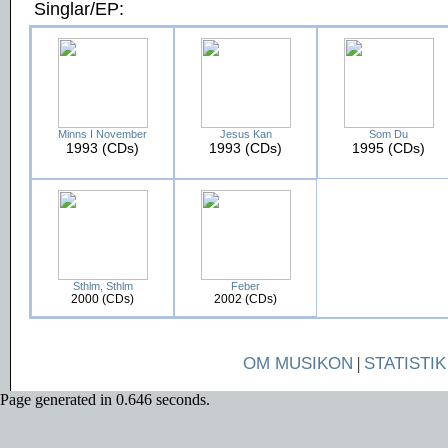
Singlar/EP:
Minns I November
Jesus Kan
Som Du
1993 (CDs)
1993 (CDs)
1995 (CDs)
Sthlm, Sthlm
Feber
2000 (CDs)
2002 (CDs)
OM MUSIKON
|
STATISTIK
Page generated in 0.646 seconds.