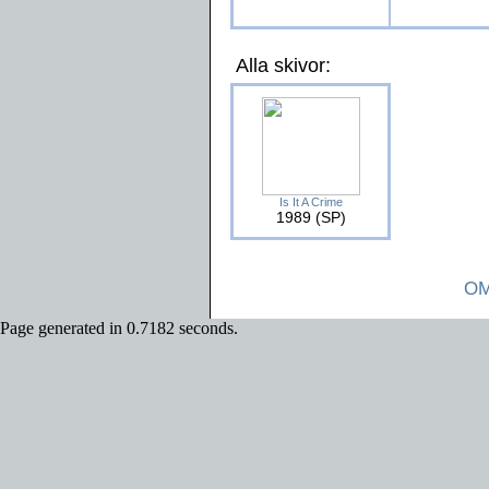
Alla skivor:
Is It A Crime
1989 (SP)
OM
Page generated in 0.7182 seconds.