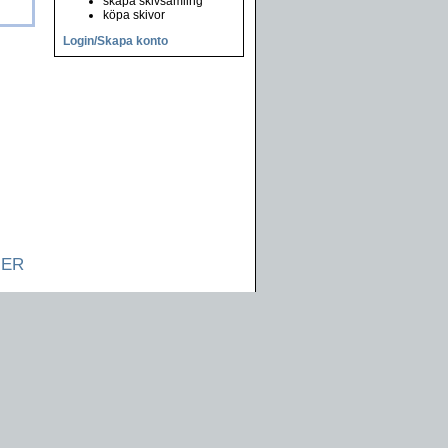
skapa skivsamling
köpa skivor
Login/Skapa konto
NER