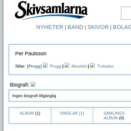
NYHETER
|
BAND
|
SKIVOR
|
BOLA
Per Paulsson
Stilar:
[Progg]
Progg
|
Akustisk
|
Trubadur
Biografi:
Ingen biografi tillgänglig
ALBUM
(1)
SINGLAR (1)
SAMLINGS
ALBUM
(0)