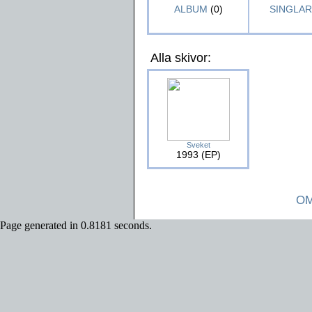
ALBUM
(0)
SINGLAR 
Alla skivor:
Sveket
1993 (EP)
OM
Page generated in 0.8181 seconds.