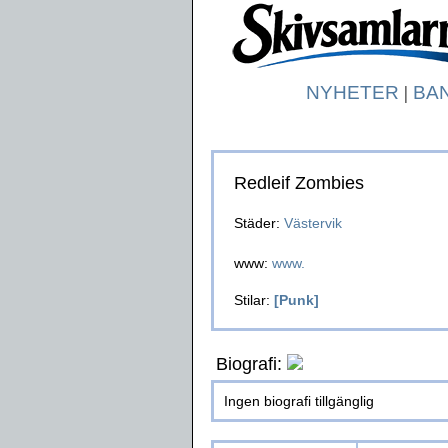
NYHETER
|
BA
Redleif Zombies
Städer:
Västervik
www:
www.
Stilar:
[Punk]
Biografi:
Ingen biografi tillgänglig