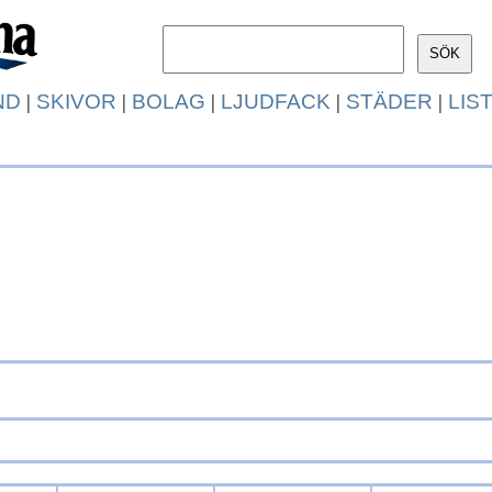
ND
|
SKIVOR
|
BOLAG
|
LJUDFACK
|
STÄDER
|
LIS