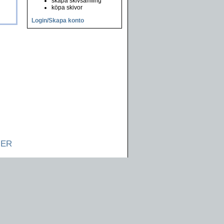
skapa skivsamling
köpa skivor
Login/Skapa konto
NER