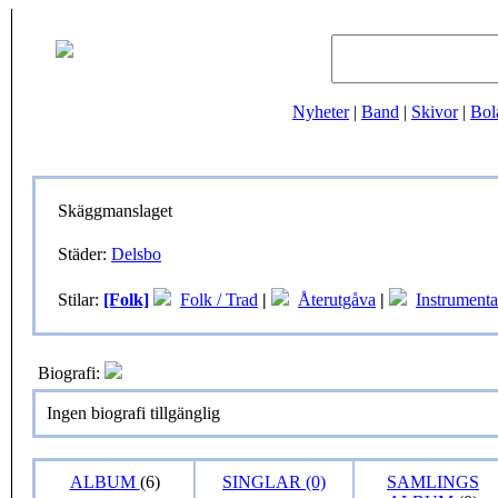
Nyheter
|
Band
|
Skivor
|
Bol
Skäggmanslaget
Städer:
Delsbo
Stilar:
[Folk]
Folk / Trad
|
Återutgåva
|
Instrumenta
Biografi:
Ingen biografi tillgänglig
ALBUM
(6)
SINGLAR (0)
SAMLINGS