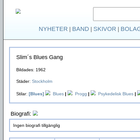
NYHETER
|
BAND
|
SKIVOR
|
BOLA
Slim´s Blues Gang
Bildades: 1962
Städer:
Stockholm
Stilar:
[Blues]
Blues
|
Progg
|
Psykedelisk Blues
|
Biografi:
Ingen biografi tillgänglig