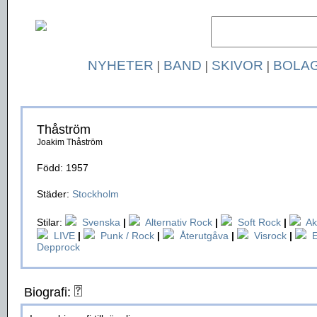
NYHETER
|
BAND
|
SKIVOR
|
BOLA
Thåström
Joakim Thåström
Född: 1957
Städer:
Stockholm
Stilar:
Svenska
|
Alternativ Rock
|
Soft Rock
|
Ak
LIVE
|
Punk / Rock
|
Återutgåva
|
Visrock
|
E
Depprock
Biografi: