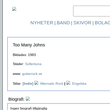
NYHETER
|
BAND
|
SKIVOR
|
BOLA
Too Many Johns
Bildades: 1983
Städer:
Sollentuna
www:
guitarrock.se
Stilar:
[Indie]
Alternativ Rock
|
Engelska
Biografi:
Ingen biografi tillgänglig