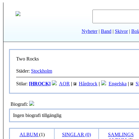
Nyheter
|
Band
|
Skivor
|
Bol
Two Rocks
Städer:
Stockholm
Stilar:
[HROCK]
AOR
|
Hårdrock
|
Engelska
|
S
Biografi:
Ingen biografi tillgänglig
ALBUM
(1)
SINGLAR (0)
SAMLINGS