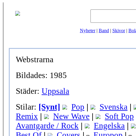
Nyheter
|
Band
|
Skivor
|
Bol
Webstrarna
Bildades: 1985
Städer:
Uppsala
Stilar:
[Synt]
Pop
|
Svenska
|
Remix
|
New Wave
|
Soft Pop
Avantgarde / Rock
|
Engelska
|
Best Of
|
Covers
|
Europop
|