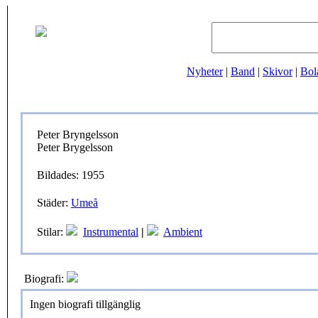
Nyheter
|
Band
|
Skivor
|
Bol
Peter Bryngelsson
Peter Brygelsson
Bildades: 1955
Städer:
Umeå
Stilar:
Instrumental
|
Ambient
Biografi:
Ingen biografi tillgänglig