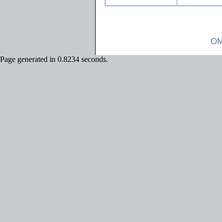
OM
Page generated in 0.8234 seconds.