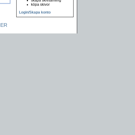
skapa skivsamling
köpa skivor
Login/Skapa konto
NER