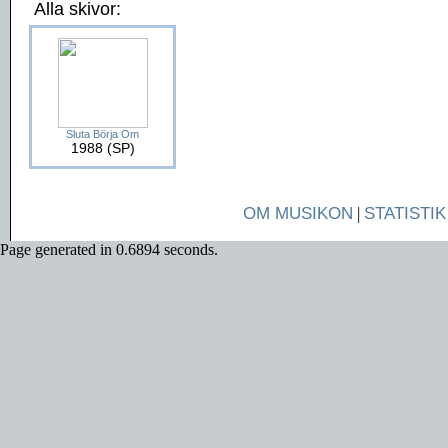
Alla skivor:
Sluta Börja Om
1988 (SP)
OM MUSIKON
|
STATISTIK
Page generated in 0.6894 seconds.