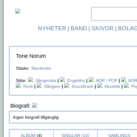
NYHETER
|
BAND
|
SKIVOR
|
BOLA
Tone Norum
Städer:
Stockholm
Stilar:
Sångerska
|
Engelska
|
AOR / POP
|
AO
Rock
|
Sångare
|
Soundtrack
|
Akustisk
|
Po
Biografi:
Ingen biografi tillgänglig
ALBUM
(4)
SINGLAR (14)
SAMLINGS