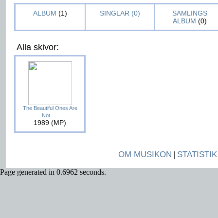
ALBUM
(1)
SINGLAR (0)
SAMLINGS
ALBUM
(0)
Alla skivor:
The Beautiful Ones Are
...
Not
1989 (MP)
OM MUSIKON
|
STATISTIK
Page generated in 0.6962 seconds.