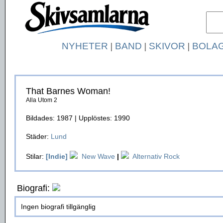
NYHETER
|
BAND
|
SKIVOR
|
BOLA
That Barnes Woman!
Alla Utom 2
Bildades: 1987 | Upplöstes: 1990
Städer:
Lund
Stilar:
[Indie]
New Wave
|
Alternativ Rock
Biografi:
Ingen biografi tillgänglig