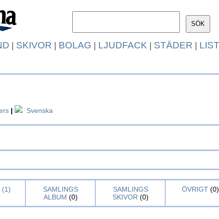
ND
|
SKIVOR
|
BOLAG
|
LJUDFACK
|
STÄDER
|
LIS
ers
|
Svenska
(1)
SAMLINGS
SAMLINGS
ÖVRIGT
(0)
ALBUM
(0)
SKIVOR
(0)