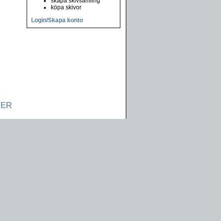
skapa skivsamling
köpa skivor
Login/Skapa konto
NER