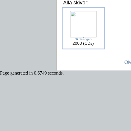
Alla skivor:
Skolsången
2003 (CDs)
OM
Page generated in 0.6749 seconds.