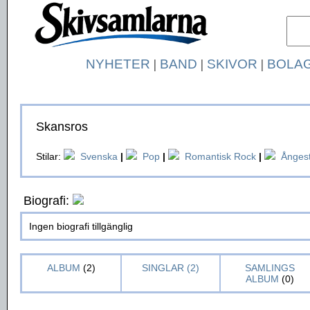
NYHETER
|
BAND
|
SKIVOR
|
BOLA
Skansros
Stilar:
Svenska
|
Pop
|
Romantisk Rock
|
Ånges
Biografi:
Ingen biografi tillgänglig
ALBUM
(2)
SINGLAR (2)
SAMLINGS
ALBUM
(0)