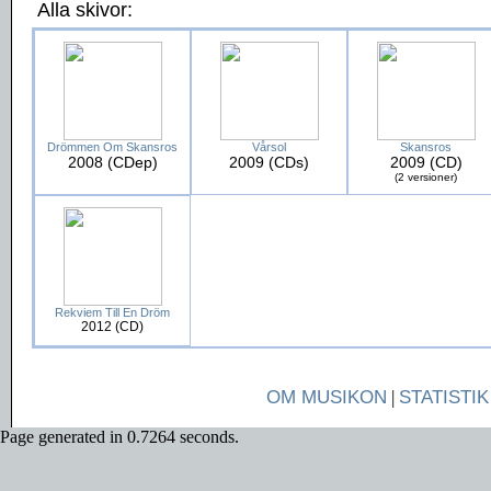
Alla skivor:
Drömmen Om Skansros
Vårsol
Skansros
2008 (CDep)
2009 (CDs)
2009 (CD)
(2 versioner)
Rekviem Till En Dröm
2012 (CD)
OM MUSIKON
|
STATISTIK
Page generated in 0.7264 seconds.