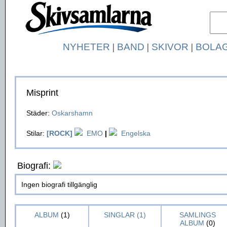
NYHETER
|
BAND
|
SKIVOR
|
BOLA
Misprint
Städer:
Oskarshamn
Stilar:
[ROCK]
EMO
|
Engelska
Biografi:
Ingen biografi tillgänglig
ALBUM
(1)
SINGLAR (1)
SAMLINGS
ALBUM
(0)