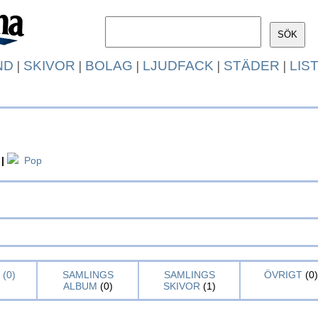
ND
|
SKIVOR
|
BOLAG
|
LJUDFACK
|
STÄDER
|
LIS
|
Pop
(0)
SAMLINGS
SAMLINGS
ÖVRIGT
(0)
ALBUM
(0)
SKIVOR
(1)