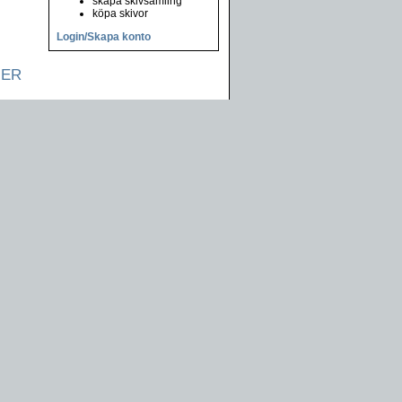
skapa skivsamling
köpa skivor
Login/Skapa konto
NER