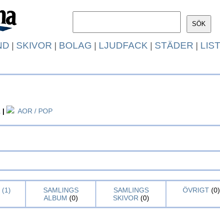
ND
|
SKIVOR
|
BOLAG
|
LJUDFACK
|
STÄDER
|
LIS
a
|
AOR / POP
(1)
SAMLINGS
SAMLINGS
ÖVRIGT
(0)
ALBUM
(0)
SKIVOR
(0)