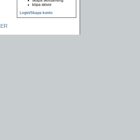
skapa skivsamling
köpa skivor
Login/Skapa konto
NER