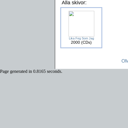
Alla skivor:
Lika Feg Som Jag
2000 (CDs)
OM
Page generated in 0.8165 seconds.