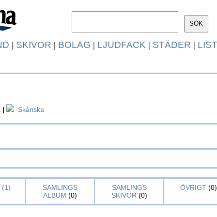
ND
|
SKIVOR
|
BOLAG
|
LJUDFACK
|
STÄDER
|
LIS
a
|
Skånska
(1)
SAMLINGS
SAMLINGS
ÖVRIGT
(0)
ALBUM
(0)
SKIVOR
(0)