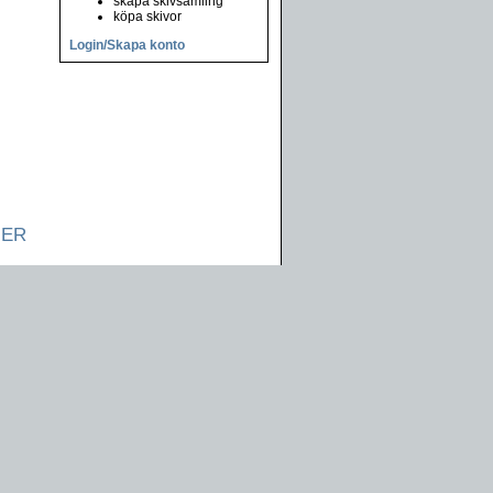
skapa skivsamling
köpa skivor
Login/Skapa konto
NER