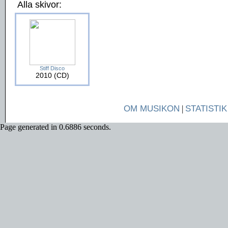
Alla skivor:
Stiff Disco
2010 (CD)
OM MUSIKON
|
STATISTIK
Page generated in 0.6886 seconds.