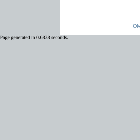
OM
Page generated in 0.6838 seconds.