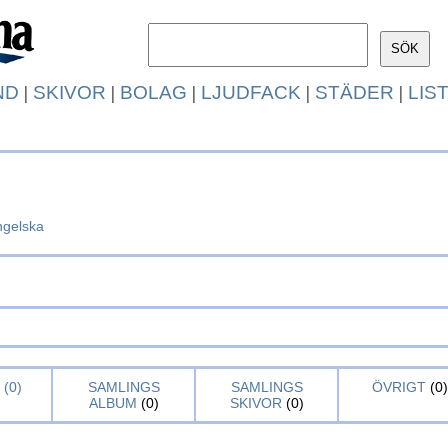
ND
|
SKIVOR
|
BOLAG
|
LJUDFACK
|
STÄDER
|
LIS
ngelska
(0)
SAMLINGS
SAMLINGS
ÖVRIGT
(0)
ALBUM
(0)
SKIVOR
(0)