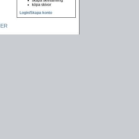
skapa skivsamling
köpa skivor
Login/Skapa konto
NER