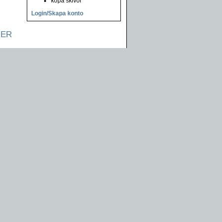
köpa skivor
Login/Skapa konto
NER