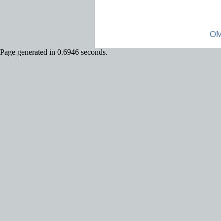
OM
Page generated in 0.6946 seconds.