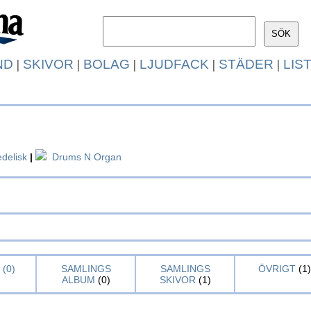
ND
|
SKIVOR
|
BOLAG
|
LJUDFACK
|
STÄDER
|
LIS
delisk
|
Drums N Organ
(0)
SAMLINGS
SAMLINGS
ÖVRIGT
(1)
ALBUM
(0)
SKIVOR
(1)