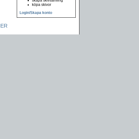
skapa skivsamling
köpa skivor
Login/Skapa konto
NER