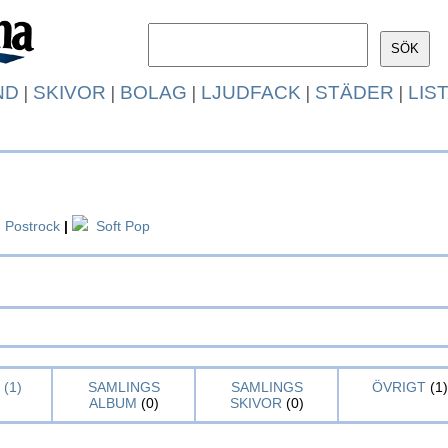
ND
|
SKIVOR
|
BOLAG
|
LJUDFACK
|
STÄDER
|
LIS
Postrock
|
Soft Pop
(1)
SAMLINGS
SAMLINGS
ÖVRIGT
(1)
ALBUM
(0)
SKIVOR
(0)