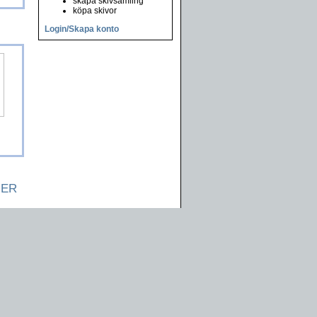
skapa skivsamling
köpa skivor
Login/Skapa konto
NER