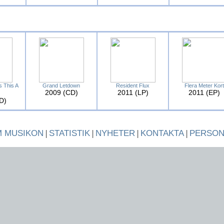
s This A
Grand Letdown
Resident Flux
Flera Meter Kort
2009 (CD)
2011 (LP)
2011 (EP)
D)
 MUSIKON
|
STATISTIK
|
NYHETER
|
KONTAKTA
|
PERSO