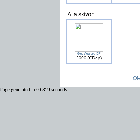
Alla skivor:
Get Wasted EP
2006 (CDep)
OM
Page generated in 0.6859 seconds.