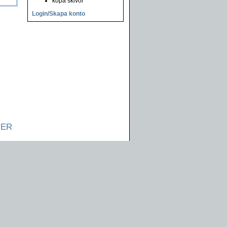
köpa skivor
Login/Skapa konto
NER