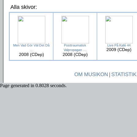
Alla skivor:
Men Vad Gör Väl Det Då
Posttraumatisk
Live På Kafé 44
...
...
2009 (CDep)
Valpropagan
2008 (CDep)
2008 (CDep)
OM MUSIKON
|
STATISTIK
Page generated in 0.8028 seconds.