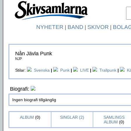
NYHETER
|
BAND
|
SKIVOR
|
BOLA
Nån Jävla Punk
NJP
Stilar:
Svenska
|
Punk
|
LIVE
|
Trallpunk
|
K
Biografi:
Ingen biografi tillgänglig
ALBUM
(0)
SINGLAR (2)
SAMLINGS
ALBUM
(0)