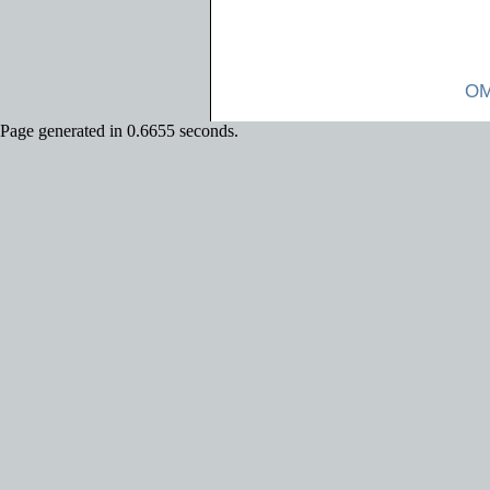
OM
Page generated in 0.6655 seconds.