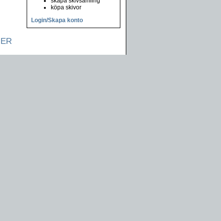
skapa skivsamling
köpa skivor
Login/Skapa konto
NER