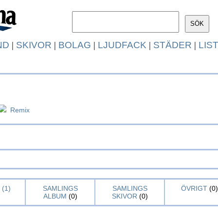
ND
|
SKIVOR
|
BOLAG
|
LJUDFACK
|
STÄDER
|
LIS
Remix
(1)
SAMLINGS
SAMLINGS
ÖVRIGT
(0)
ALBUM
(0)
SKIVOR
(0)