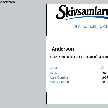
Anderson
NYHETER
|
BA
Anderson
OBS! Denna etikett är INTE inlagt på Musikon
Artist
År
Frida
-
199
Lars Demian
-
199
Eva Dahlgren
-
199