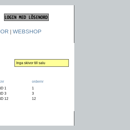
TOR
|
WEBSHOP
Inga skivor till salu
cnr
ordernr
ND 1
)
1
ND 3
)
3
ND 12
)
12