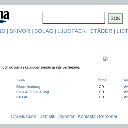
ND
|
SKIVOR
|
BOLAG
|
LJUDFACK
|
STÄDER
|
LIS
 och skivorna i katalogen nedan är inte verifierade.
Skiva
format
re
6
-
Djupa Andetag
(
CD
A
7
-
Elvis & Jesus & Jag
(
CD
A
9
-
Lai Lai
(
CD
A
Om Musikon
|
Statistik
|
Nyheter
|
Kontakta
|
Personer