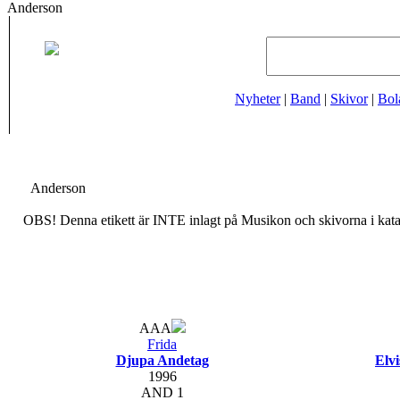
Anderson
Nyheter
|
Band
|
Skivor
|
Bol
Anderson
OBS! Denna etikett är INTE inlagt på Musikon och skivorna i katal
AAA
Frida
Djupa Andetag
Elvi
1996
AND 1