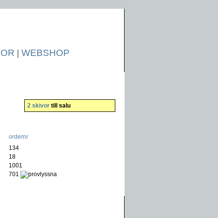
TOR
|
WEBSHOP
2 skivor
till salu
ordernr
134
18
1001
701