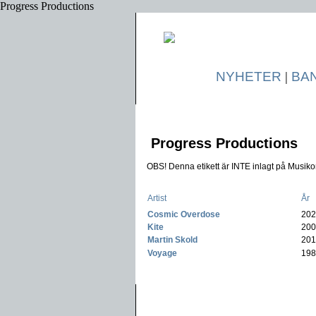
Progress Productions
NYHETER
|
BA
Progress Productions
OBS! Denna etikett är INTE inlagt på Musikon
Artist
År
Cosmic Overdose
-
20
Kite
-
20
Martin Skold
-
20
Voyage
-
19