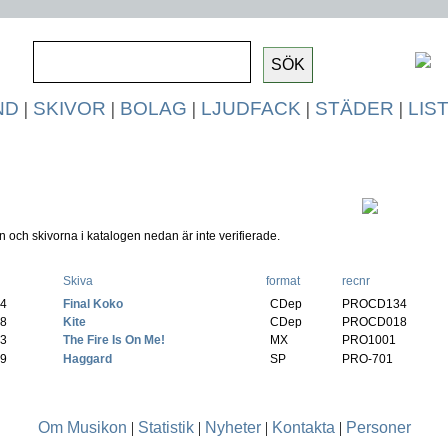
ND
|
SKIVOR
|
BOLAG
|
LJUDFACK
|
STÄDER
|
LIS
 och skivorna i katalogen nedan är inte verifierade.
Skiva
format
recnr
24
-
Final Koko
(
CDep
PROCD134
)
08
-
Kite
(
CDep
PROCD018
)
13
-
The Fire Is On Me!
(
MX
PRO1001
)
89
-
Haggard
(
SP
PRO-701
)
Om Musikon
|
Statistik
|
Nyheter
|
Kontakta
|
Personer