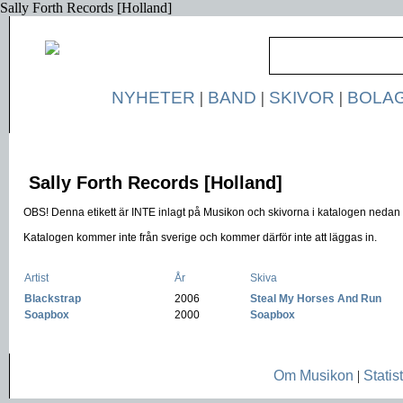
Sally Forth Records [Holland]
NYHETER
|
BAND
|
SKIVOR
|
BOLA
Sally Forth Records [Holland]
OBS! Denna etikett är INTE inlagt på Musikon och skivorna i katalogen nedan ä
Katalogen kommer inte från sverige och kommer därför inte att läggas in.
Artist
År
Skiva
Blackstrap
-
2006
-
Steal My Horses And Run
Soapbox
-
2000
-
Soapbox
Om Musikon
|
Statist