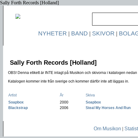
Sally Forth Records [Holland]
NYHETER
|
BAND
|
SKIVOR
|
BOLA
Sally Forth Records [Holland]
OBS! Denna etikett är INTE inlagt på Musikon och skivorna i katalogen nedan ä
Katalogen kommer inte från sverige och kommer därför inte att läggas in.
Artist
År
Skiva
Soapbox
-
2000
-
Soapbox
Blackstrap
-
2006
-
Steal My Horses And Run
Om Musikon
|
Statist