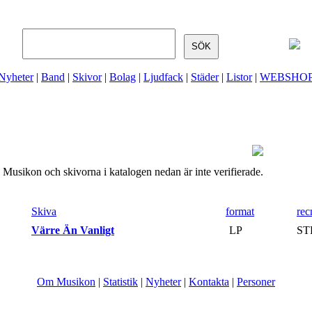
Nyheter
|
Band
|
Skivor
|
Bolag
|
Ljudfack
|
Städer
|
Listor
|
WEBSHO
Musikon och skivorna i katalogen nedan är inte verifierade.
Skiva
format
rec
-
Värre Än Vanligt
(
LP
ST
Om Musikon
|
Statistik
|
Nyheter
|
Kontakta
|
Personer