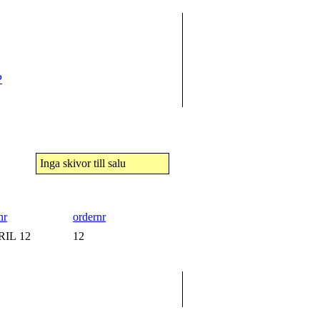
P
Inga skivor till salu
nr
ordernr
RIL 12
)
12