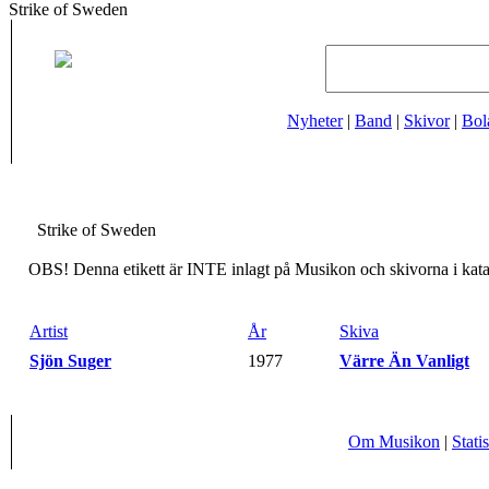
Strike of Sweden
Nyheter
|
Band
|
Skivor
|
Bol
Strike of Sweden
OBS! Denna etikett är INTE inlagt på Musikon och skivorna i katal
Artist
År
Skiva
Sjön Suger
-
1977
-
Värre Än Vanligt
Om Musikon
|
Statis