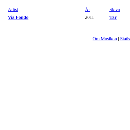
Artist
År
Skiva
Via Fondo
-
2011
-
Tar
Om Musikon
|
Statis