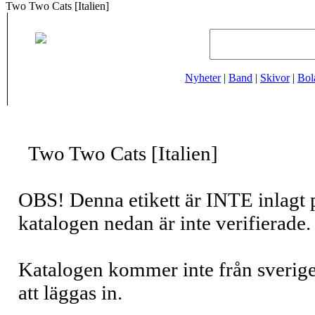
Two Two Cats [Italien]
Nyheter
|
Band
|
Skivor
|
Bol
Two Two Cats [Italien]
OBS! Denna etikett är INTE inlagt 
katalogen nedan är inte verifierade.
Katalogen kommer inte från sverig
att läggas in.