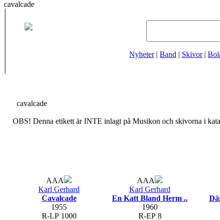
cavalcade
Nyheter
|
Band
|
Skivor
|
Bol
cavalcade
OBS! Denna etikett är INTE inlagt på Musikon och skivorna i katal
AAA
AAA
Karl Gerhard
Karl Gerhard
Cavalcade
En Katt Bland Herm ..
Där
1955
1960
R-LP 1000
R-EP 8